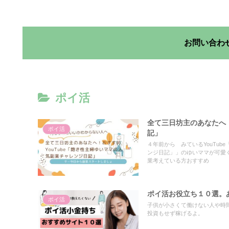
お問い合わ
ポイ活
全て三日坊主のあなたへ！
ポイ活
記」
４年前から みているYouTub
ンジ日記」」のゆいママが可愛
業考えている方おすすめ
ポイ活お役立ち１０選。
ポイ活
子供が小さくて働けない人や時
投資もせず稼げるよ。