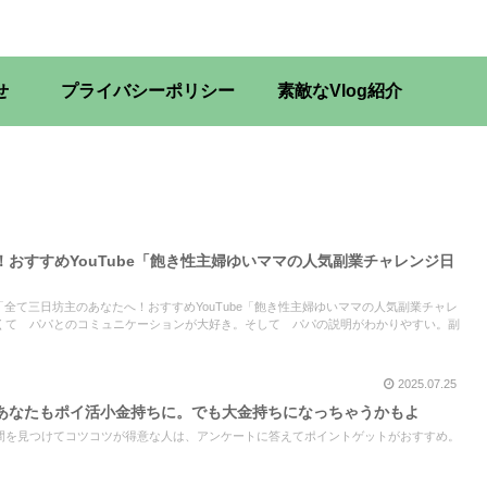
せ
プライバシーポリシー
素敵なVlog紹介
おすすめYouTube「飽き性主婦ゆいママの人気副業チャレンジ日
e「全て三日坊主のあなたへ！おすすめYouTube「飽き性主婦ゆいママの人気副業チャレ
くて パパとのコミュニケーションが大好き。そして パパの説明がわかりやすい。副
2025.07.25
あなたもポイ活小金持ちに。でも大金持ちになっちゃうかもよ
間を見つけてコツコツが得意な人は、アンケートに答えてポイントゲットがおすすめ。