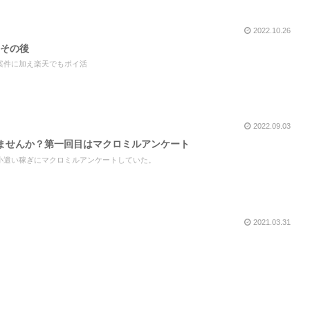
2022.10.26
践その後
案件に加え楽天でもポイ活
2022.09.03
ませんか？第一回目はマクロミルアンケート
小遣い稼ぎにマクロミルアンケートしていた。
2021.03.31